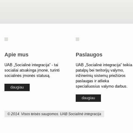
Apie mus
Paslaugos
UAB „Socialinė integracija“ - tai
UAB „Socialinė integracija“ teikia
socialiai atsakinga įmonė, turinti
patalpų bei teritorijų valymo,
socialinės įmonės statusą.
inžinerinių sistemų priežiūros
paslaugas ir atlieka
specialiuosius valymo darbus.
daugiau
daugiau
© 2014. Visos teisės saugomos. UAB Socialinė integracija